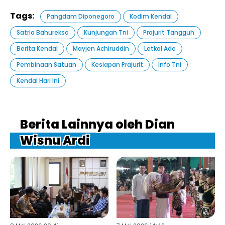
Tags:
Pangdam Diponegoro
Kodim Kendal
Satria Bahurekso
Kunjungan Tni
Prajurit Tangguh
Berita Kendal
Mayjen Achiruddin
Letkol Ade
Pembinaan Satuan
Kesiapan Prajurit
Info Tni
Kendal Hari Ini
Berita Lainnya oleh Dian
Wisnu Ardi