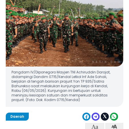
Pangdam IV/Diponegoro Mayjen TNI Achiruddin Darojat,
didampingi Dandim 0715/Kendal Letkol Inf Ade Sohali,
berjalan di tengah barisan prajurit Yon TP 935/Satria
Bahurekso saat melakukan kunjungan kerja di Kendal,
Rabu (06/05/2026). Kunjungan ini bertujuan untuk
meninjau kesiapan satuan dan memperkuat soliditas
prajurit. (Foto: Dok. Kodim 0715/Kendal)
Daerah