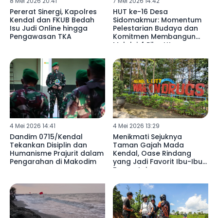
8 Mei 2026 20:41
7 Mei 2026 14:42
Pererat Sinergi, Kapolres
HUT ke-16 Desa
Kendal dan FKUB Bedah
Sidomakmur: Momentum
Isu Judi Online hingga
Pelestarian Budaya dan
Pengawasan TKA
Komitmen Membangun
Melalui 4 Pilar Utama
4 Mei 2026 14:41
4 Mei 2026 13:29
Dandim 0715/Kendal
Menikmati Sejuknya
Tekankan Disiplin dan
Taman Gajah Mada
Humanisme Prajurit dalam
Kendal, Oase Rindang
Pengarahan di Makodim
yang Jadi Favorit Ibu-Ibu
Bersantai