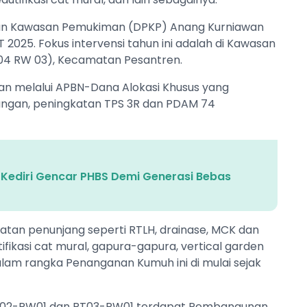
dan Kawasan Pemukiman (DPKP) Anang Kurniawan
2025. Fokus intervensi tahun ini adalah di Kawasan
T 04 RW 03), Kecamatan Pesantren.
an melalui APBN-Dana Alokasi Khusus yang
kungan, peningkatan TPS 3R dan PDAM 74
 Kediri Gencar PHBS Demi Generasi Bebas
iatan penunjang seperti RTLH, drainase, MCK dan
tifikasi cat mural, gapura-gapura, vertical garden
am rangka Penanganan Kumuh ini di mulai sejak
I RT02-RW01 dan RT03-RW01 terdapat Pembangunan