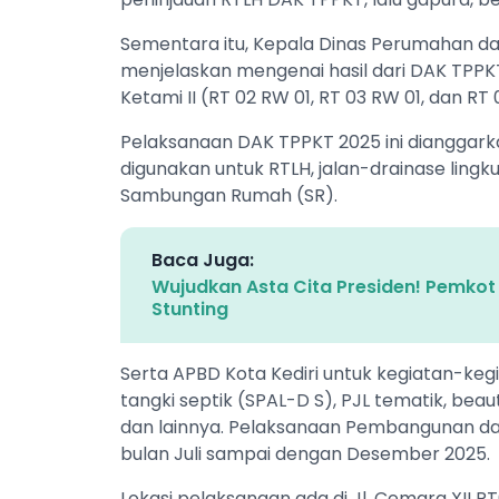
Sementara itu, Kepala Dinas Perumahan 
menjelaskan mengenai hasil dari DAK TPPKT 
Ketami II (RT 02 RW 01, RT 03 RW 01, dan R
Pelaksanaan DAK TPPKT 2025 ini dianggark
digunakan untuk RTLH, jalan-drainase ling
Sambungan Rumah (SR).
Baca Juga:
Wujudkan Asta Cita Presiden! Pemkot
Stunting
Serta APBD Kota Kediri untuk kegiatan-keg
tangki septik (SPAL-D S), PJL tematik, beau
dan lainnya. Pelaksanaan Pembangunan dal
bulan Juli sampai dengan Desember 2025.
Lokasi pelaksanaan ada di Jl. Cemara XI