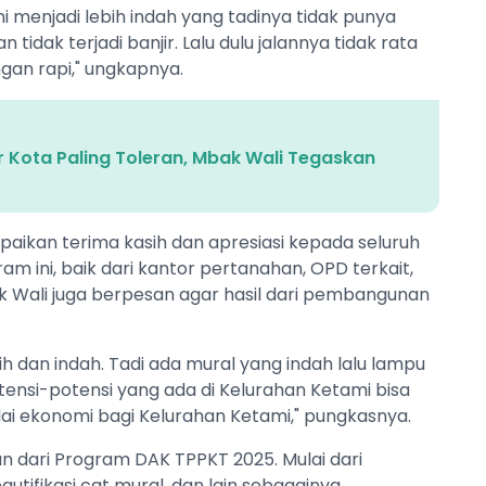
ini menjadi lebih indah yang tadinya tidak punya
idak terjadi banjir. Lalu dulu jalannya tidak rata
ngan rapi," ungkapnya.
r Kota Paling Toleran, Mbak Wali Tegaskan
ikan terima kasih dan apresiasi kepada seluruh
am ini, baik dari kantor pertanahan, OPD terkait,
k Wali juga berpesan agar hasil dari pembangunan
h dan indah. Tadi ada mural yang indah lalu lampu
ensi-potensi yang ada di Kelurahan Ketami bisa
ai ekonomi bagi Kelurahan Ketami," pungkasnya.
n dari Program DAK TPPKT 2025. Mulai dari
utifikasi cat mural, dan lain sebagainya.