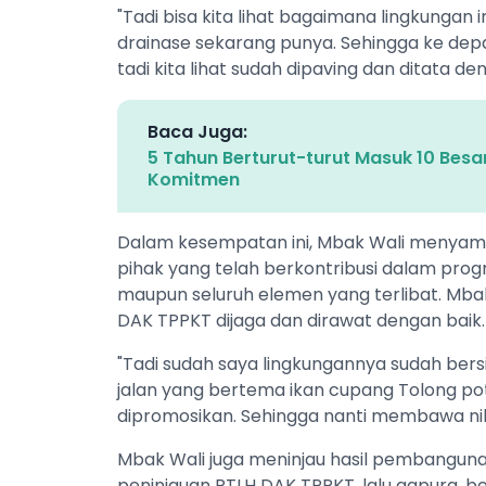
"Tadi bisa kita lihat bagaimana lingkungan 
drainase sekarang punya. Sehingga ke depan t
tadi kita lihat sudah dipaving dan ditata de
Baca Juga:
5 Tahun Berturut-turut Masuk 10 Besa
Komitmen
Dalam kesempatan ini, Mbak Wali menyampa
pihak yang telah berkontribusi dalam progr
maupun seluruh elemen yang terlibat. Mba
DAK TPPKT dijaga dan dirawat dengan baik.
"Tadi sudah saya lingkungannya sudah bersi
jalan yang bertema ikan cupang Tolong pot
dipromosikan. Sehingga nanti membawa nil
Mbak Wali juga meninjau hasil pembanguna
peninjauan RTLH DAK TPPKT, lalu gapura, bea