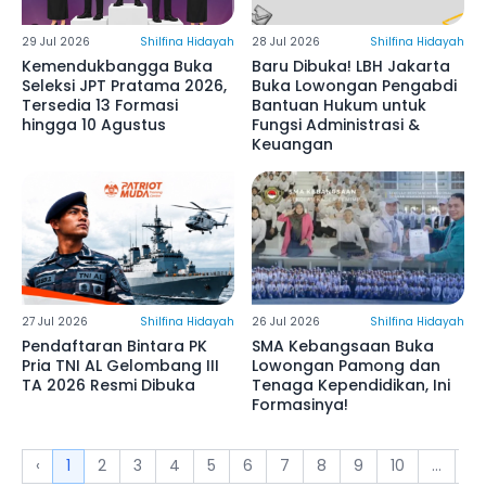
29 Jul 2026
Shilfina Hidayah
28 Jul 2026
Shilfina Hidayah
Kemendukbangga Buka
Baru Dibuka! LBH Jakarta
Seleksi JPT Pratama 2026,
Buka Lowongan Pengabdi
Tersedia 13 Formasi
Bantuan Hukum untuk
hingga 10 Agustus
Fungsi Administrasi &
Keuangan
27 Jul 2026
Shilfina Hidayah
26 Jul 2026
Shilfina Hidayah
Pendaftaran Bintara PK
SMA Kebangsaan Buka
Pria TNI AL Gelombang III
Lowongan Pamong dan
TA 2026 Resmi Dibuka
Tenaga Kependidikan, Ini
Formasinya!
‹
1
2
3
4
5
6
7
8
9
10
...
11