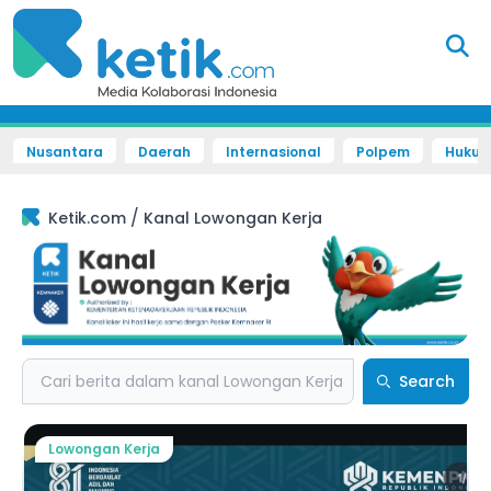
Nusantara
Daerah
Internasional
Polpem
Hukum 
/
Ketik.com
Kanal Lowongan Kerja
Search
Search
Lowongan Kerja