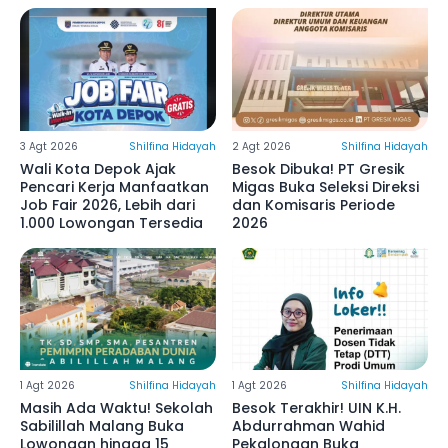
3 Agt 2026
Shilfina Hidayah
2 Agt 2026
Shilfina Hidayah
Wali Kota Depok Ajak
Besok Dibuka! PT Gresik
Pencari Kerja Manfaatkan
Migas Buka Seleksi Direksi
Job Fair 2026, Lebih dari
dan Komisaris Periode
1.000 Lowongan Tersedia
2026
1 Agt 2026
Shilfina Hidayah
1 Agt 2026
Shilfina Hidayah
Masih Ada Waktu! Sekolah
Besok Terakhir! UIN K.H.
Sabilillah Malang Buka
Abdurrahman Wahid
Lowongan hingga 15
Pekalongan Buka