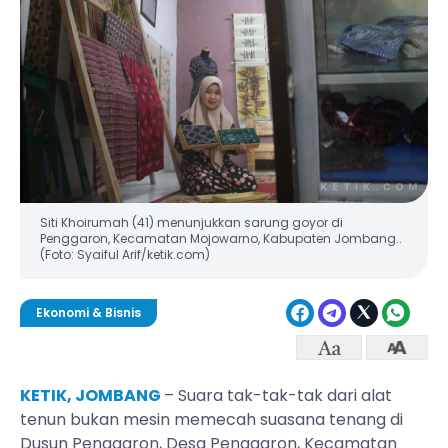
Siti Khoirumah (41) menunjukkan sarung goyor di
Penggaron, Kecamatan Mojowarno, Kabupaten Jombang..
(Foto: Syaiful Arif/ketik.com)
Ekonomi & Bisnis
KETIK, JOMBANG
– Suara tak-tak-tak dari alat
tenun bukan mesin memecah suasana tenang di
Dusun Penggaron, Desa Penggaron, Kecamatan