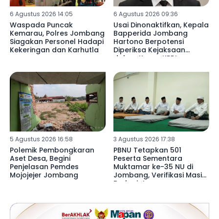
6 Agustus 2026 14:05
6 Agustus 2026 09:36
Waspada Puncak
Usai Dinonaktifkan, Kepala
Kemarau, Polres Jombang
Bapperida Jombang
Siagakan Personel Hadapi
Hartono Berpotensi
Kekeringan dan Karhutla
Diperiksa Kejaksaan
dalam Kasus KPRI
Sejahtera
5 Agustus 2026 16:58
3 Agustus 2026 17:38
Polemik Pembongkaran
PBNU Tetapkan 501
Aset Desa, Begini
Peserta Sementara
Penjelasan Pemdes
Muktamar ke-35 NU di
Mojojejer Jombang
Jombang, Verifikasi Masih
Berlanjut