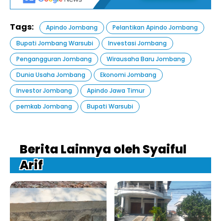
Tags:
Apindo Jombang
Pelantikan Apindo Jombang
Bupati Jombang Warsubi
Investasi Jombang
Pengangguran Jombang
Wirausaha Baru Jombang
Dunia Usaha Jombang
Ekonomi Jombang
Investor Jombang
Apindo Jawa Timur
pemkab Jombang
Bupati Warsubi
Berita Lainnya oleh Syaiful
Arif