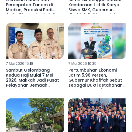
Percepatan Tanam di
Kendaraan Listrik Karya
Madiun, Produksi Padi
Siswa SMK, Gubernur
Jatim Diproyeksi Naik 5
Khofifah Puji Inovasi dan
Persen dan Perkuat
Daya Saing Vokasi Jatim
Peluang Ekspor Beras
7 Mei 2026 15:18
7 Mei 2026 10:35
Sambut Gelombang
Pertumbuhan Ekonomi
Kedua Haji Mulai 7 Mei
Jatim 5,96 Persen,
2026, Makkah Jadi Pusat
Gubernur Khofifah Sebut
Pelayanan Jemaah
sebagai Bukti Ketahanan
Indonesia
Ekonomi Daerah