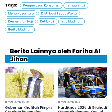
Tags:
Pengawasan Konsumsi
jemaah haji
Menu Nusantara
Distribusi Tepat Waktu
Kementrian Haji
Ketik Haji
Info Madinah
Berita Madinah
Berita Lainnya oleh Fariha Al
Jihan
8 Mei 2026 16:25
8 Mei 2026 14:49
Gubernur Khofifah Pimpin
Hardiknas 2026 di Grahadi
Gerakan Panen dan
Semarak dengan Konvoi