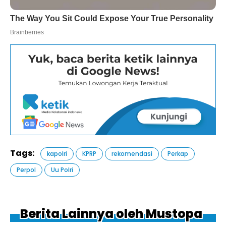
Tags:
kapolri
KPRP
rekomendasi
Perkap
Perpol
Uu Polri
Berita Lainnya oleh Mustopa