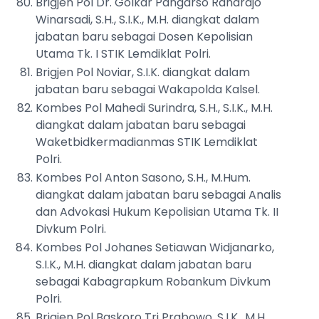
Brigjen Pol Dr. Golkar Pangarso Rahardjo
Winarsadi, S.H., S.I.K., M.H. diangkat dalam
jabatan baru sebagai Dosen Kepolisian
Utama Tk. I STIK Lemdiklat Polri.
Brigjen Pol Noviar, S.I.K. diangkat dalam
jabatan baru sebagai Wakapolda Kalsel.
Kombes Pol Mahedi Surindra, S.H., S.I.K., M.H.
diangkat dalam jabatan baru sebagai
Waketbidkermadianmas STIK Lemdiklat
Polri.
Kombes Pol Anton Sasono, S.H., M.Hum.
diangkat dalam jabatan baru sebagai Analis
dan Advokasi Hukum Kepolisian Utama Tk. II
Divkum Polri.
Kombes Pol Johanes Setiawan Widjanarko,
S.I.K., M.H. diangkat dalam jabatan baru
sebagai Kabagrapkum Robankum Divkum
Polri.
Brigjen Pol Baskoro Tri Prabowo, S.I.K., M.H.