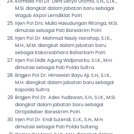
Kombes Pol Dr. Deni Setyo Utomo, S.H., S.I.K.,
M.Si. diangkat dalam jabatan baru sebagai
Wagub Akpol Lemdiklat Polri.
Irjen Pol Drs. Mulia Hasudungan Ritonga, M.Si.
dimutasi sebagai Pati Bareskrim Polri.
Irjen Pol Dr. Mahmud Nauly Harahap, S.I.K.,
M.H., M.M. diangkat dalam jabatan baru
sebagai Kakorsabhara Baharkam Polri.
Irjen Pol Didik Agung Widjanarko, S.I.K., M.H.
dimutasi sebagai Pati Polda Sultra.
Brigjen Pol Dr. Himawan Bayu Aji, S.H., S.I.K.,
M.H. diangkat dalam jabatan baru sebagai
Kapolda Sultra.
Brigjen Pol Dr. Adex Yudiswan, S.H., S.I.K., M.Si.
diangkat dalam jabatan baru sebagai
Dirtipidsiber Bareskrim Polri.
Irjen Pol Dr. Endi Sutendi, S.I.K., S.H., M.H.
dimutasi sebagai Pati Polda Sulteng.