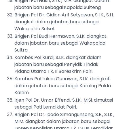
Brigjen Pol Nasri, S.I.K., M.H. diangkat dalam
jabatan baru sebagai Kapolda Sulteng.
Brigjen Pol Dr. Gidion Arif Setyawan, S.I.K., S.H.
diangkat dalam jabatan baru sebagai
Wakapolda Sulsel.
Brigjen Pol Budi Hermawan, S.I.K. diangkat
dalam jabatan baru sebagai Wakapolda
Sultra.
Kombes Pol Kurdi, S.I.K. diangkat dalam
jabatan baru sebagai Penyidik Tindak
Pidana Utama Tk. II Bareskrim Polri.
Kombes Pol Lukas Gunawan, S.I.K. diangkat
dalam jabatan baru sebagai Karolog Polda
Kaltim.
Irjen Pol Dr. Umar Effendi, S.I.K., M.Si. dimutasi
sebagai Pati Lemdiklat Polri.
Brigjen Pol Dr. Idodo Simangunsong, S.E., S.I.K.,
M.M. diangkat dalam jabatan baru sebagai
Dosen Kepolisian Utama Tk. I STIK Lemdiklat