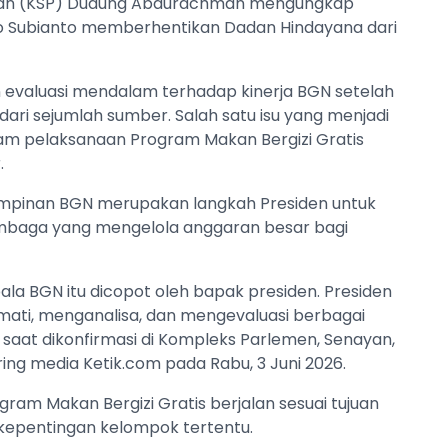
enan (KSP) Dudung Abdurachman mengungkap
wo Subianto memberhentikan Dadan Hindayana dari
 evaluasi mendalam terhadap kinerja BGN setelah
ari sejumlah sumber. Salah satu isu yang menjadi
am pelaksanaan Program Makan Bergizi Gratis
.
mpinan BGN merupakan langkah Presiden untuk
embaga yang mengelola anggaran besar bagi
a BGN itu dicopot oleh bapak presiden. Presiden
ati, menganalisa, dan mengevaluasi berbagai
 saat dikonfirmasi di Kompleks Parlemen, Senayan,
aring media Ketik.com pada Rabu, 3 Juni 2026.
ram Makan Bergizi Gratis berjalan sesuai tujuan
 kepentingan kelompok tertentu.