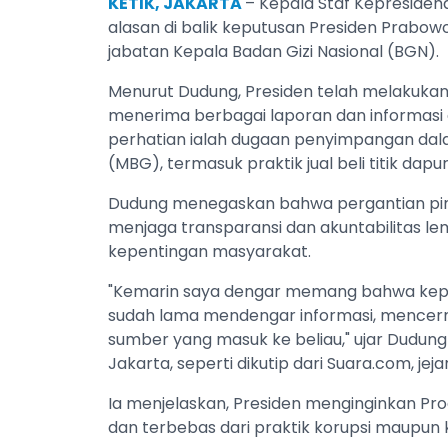
KETIK, JAKARTA
– Kepala Staf Kepresid
alasan di balik keputusan Presiden Prabo
jabatan Kepala Badan Gizi Nasional (BGN).
Menurut Dudung, Presiden telah melakukan
menerima berbagai laporan dan informasi d
perhatian ialah dugaan penyimpangan dal
(MBG), termasuk praktik jual beli titik dapur
Dudung menegaskan bahwa pergantian pi
menjaga transparansi dan akuntabilitas l
kepentingan masyarakat.
"Kemarin saya dengar memang bahwa kepal
sudah lama mendengar informasi, mencerm
sumber yang masuk ke beliau," ujar Dudung
Jakarta, seperti dikutip dari Suara.com, jej
Ia menjelaskan, Presiden menginginkan Prog
dan terbebas dari praktik korupsi maupun