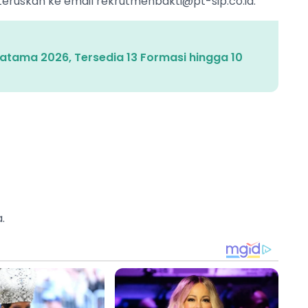
iteruskan ke email
rekrutmenbakti@pt-sip.co.id
.
tama 2026, Tersedia 13 Formasi hingga 10
.