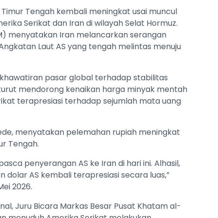
 Timur Tengah kembali meningkat usai muncul
erika Serikat dan Iran di wilayah Selat Hormuz.
M) menyatakan Iran melancarkan serangan
 Angkatan Laut AS yang tengah melintas menuju
hawatiran pasar global terhadap stabilitas
k turut mendorong kenaikan harga minyak mentah
rikat terapresiasi terhadap sejumlah mata uang
ede, menyatakan pelemahan rupiah meningkat
ur Tengah.
sca penyerangan AS ke Iran di hari ini. Alhasil,
dolar AS kembali terapresiasi secara luas,”
Mei 2026.
nal, Juru Bicara Markas Besar Pusat Khatam al-
ran menuduh Amerika Serikat melakukan