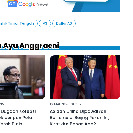
nflik Timur Tengah
AS
Dollar AS
a Ayu Anggraeni
:19
13 Mei 2026 00:55
n Dugaan Korupsi
AS dan China Dijadwalkan
k dengan Pola
Bertemu di Beijing Pekan Ini,
erah Putih
Kira-kira Bahas Apa?