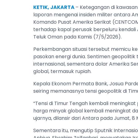
KETIK, JAKARTA
– Ketegangan di kawasan
laporan mengenai insiden militer antara Am
Komando Pusat Amerika Serikat (CENTCO
terhadap kapal perusak berpeluru kendali
Teluk Oman pada Kamis (7/5/2026).
Perkembangan situasi tersebut memicu kek
pasokan energi dunia. Sentimen geopoliti
internasional, sementara dolar Amerika Se
global, termasuk rupiah.
Kepala Ekonom Permata Bank, Josua Pard
seiring memanasnya tensi geopolitik di Tim
“Tensi di Timur Tengah kembali meningkat pa
harga minyak global kembali meningkat dan 
ujarnya, dilansir dari Antara pada Jumat, 8 
Sementara itu, mengutip Sputnik Internasio
Anbiya, Ebrahim Zolfaghari, menyatakan I