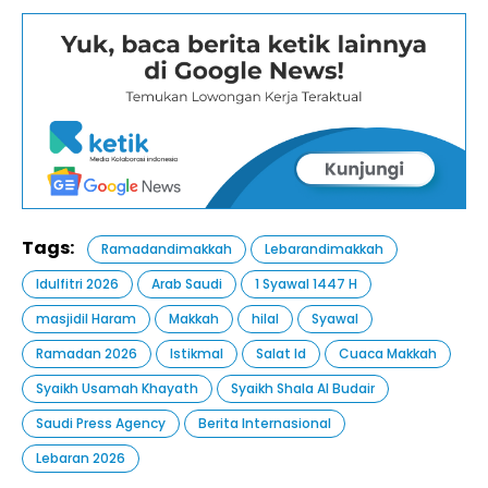
Tags:
Ramadandimakkah
Lebarandimakkah
Idulfitri 2026
Arab Saudi
1 Syawal 1447 H
masjidil Haram
Makkah
hilal
Syawal
Ramadan 2026
Istikmal
Salat Id
Cuaca Makkah
Syaikh Usamah Khayath
Syaikh Shala Al Budair
Saudi Press Agency
Berita Internasional
Lebaran 2026