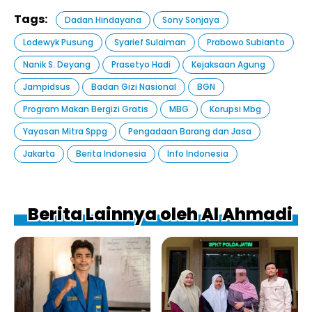
Tags:
Dadan Hindayana
Sony Sonjaya
Lodewyk Pusung
Syarief Sulaiman
Prabowo Subianto
Nanik S. Deyang
Prasetyo Hadi
Kejaksaan Agung
Jampidsus
Badan Gizi Nasional
BGN
Program Makan Bergizi Gratis
MBG
Korupsi Mbg
Yayasan Mitra Sppg
Pengadaan Barang dan Jasa
Jakarta
Berita Indonesia
Info Indonesia
Berita Lainnya oleh Al Ahmadi