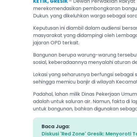
KETIK, GRESIK
– Dewan Perwakilan Rakyat
merekomendasikan pembongkaran banguna
Dukun. yang dikeluhkan warga sebagai sar
Keputusan ini diambil dalam audiensi be
masyarakat yang didampingi oleh Lembaga B
jajaran OPD terkait.
​Bangunan berupa warung-warung tersebut d
sosial, keberadaannya menyalahi aturan 
Lokasi yang seharusnya berfungsi sebagai s
sehingga memicu banjir di wilayah Kecama
​Padahal, lahan milik Dinas Pekerjaan Um
adalah untuk saluran air. Namun, fakta di
untuk bangunan, bahkan digunakan sebaga
Baca Juga:
Diskusi 'Red Zone' Gresik: Menyorot