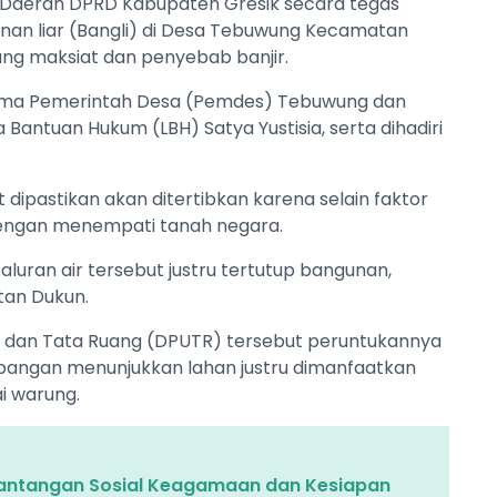
 Daerah DPRD Kabupaten Gresik secara tegas
n liar (Bangli) di Desa Tebuwung Kecamatan
ang maksiat dan penyebab banjir.
rsama Pemerintah Desa (Pemdes) Tebuwung dan
antuan Hukum (LBH) Satya Yustisia, serta dihadiri
ipastikan akan ditertibkan karena selain faktor
dengan menempati tanah negara.
aluran air tersebut justru tertutup bangunan,
tan Dukun.
um dan Tata Ruang (DPUTR) tersebut peruntukannya
 lapangan menunjukkan lahan justru dimanfaatkan
i warung.
i Tantangan Sosial Keagamaan dan Kesiapan