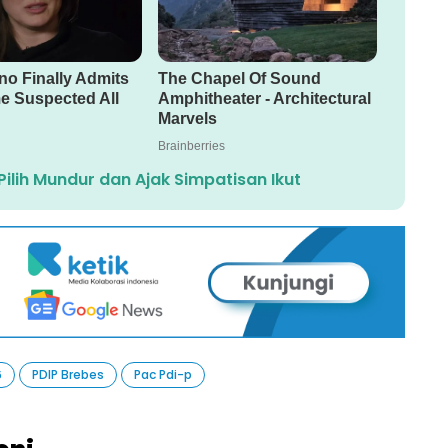
ilih Mundur dan Ajak Simpatisan Ikut
6
PDIP Brebes
Pac Pdi-p