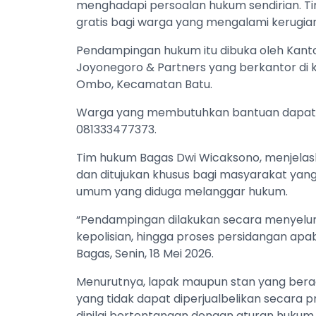
menghadapi persoalan hukum sendirian. 
gratis bagi warga yang mengalami kerugian
Pendampingan hukum itu dibuka oleh Kant
Joyonegoro & Partners yang berkantor di
Ombo, Kecamatan Batu.
Warga yang membutuhkan bantuan dapat 
081333477373.
Tim hukum Bagas Dwi Wicaksono, menjelas
dan ditujukan khusus bagi masyarakat yang m
umum yang diduga melanggar hukum.
“Pendampingan dilakukan secara menyelur
kepolisian, hingga proses persidangan apab
Bagas, Senin, 18 Mei 2026.
Menurutnya, lapak maupun stan yang berad
yang tidak dapat diperjualbelikan secara prib
dinilai bertentangan dengan aturan hukum 