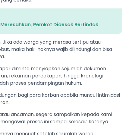
u Meresahkan, Pemkot Didesak Bertindak
an. Jika ada warga yang merasa tertipu atau
t, maka hak-haknya wajib dilindungi dan bisa
ya.
apor diminta menyiapkan sejumlah dokumen
ran, rekaman percakapan, hingga kronologi
udah proses pendampingan hukum.
ndungan bagi para korban apabila muncul intimidasi
ran.
si atau ancaman, segera sampaikan kepada kami
engawal proses ini sampai selesai,” katanya.
elumnya mencuat setelah sejumlah warga