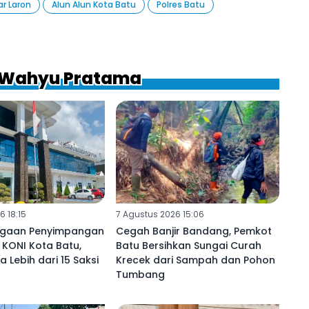
ar Laron
Alun Alun Kota Batu
Polres Batu
a Wahyu Pratama
6 18:15
7 Agustus 2026 15:06
ugaan Penyimpangan
Cegah Banjir Bandang, Pemkot
 KONI Kota Batu,
Batu Bersihkan Sungai Curah
sa Lebih dari 15 Saksi
Krecek dari Sampah dan Pohon
Tumbang