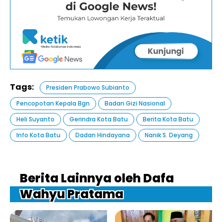
Tags:
Presiden Prabowo Subianto
Pencopotan Kepala Bgn
Badan Gizi Nasional
Heli Suyanto
Gerindra Kota Batu
Berita Kota Batu
Info Kota Batu
Dadan Hindayana
Nanik S. Deyang
Berita Lainnya oleh Dafa
Wahyu Pratama