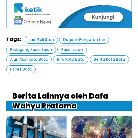
Tags:
Jual Beli Stan
Dugaan Pungutan Liar
Pedagang Pasar Laron
Pasar Laron
Alun Alun Kota Batu
Info Kota Batu
Berita Kota Batu
Polres Batu
Berita Lainnya oleh Dafa
Wahyu Pratama