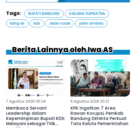
Tags:
BUPATI BANDUNG
DADANG SUPRIATNA
kang ds
kds
Jalan rusak
jalan amblas
Berita Lainnya oleh Iwa AS
7 Agustus 2026 00:24
6 Agustus 2026 20:21
Membaca Servant
KPK Ingatkan 7 Area
Leadership dalam
Rawan Korupsi, Pemkab
Kepemimpinan Bupati KDS:
Bandung Diminta Perkuat
Melayani sebagai Titik
Tata Kelola Pemerintahan
Awal Pembangunan