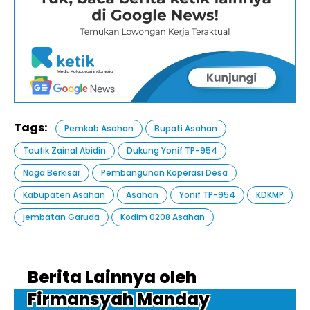
Tags:
Pemkab Asahan
Bupati Asahan
Taufik Zainal Abidin
Dukung Yonif TP-954
Naga Berkisar
Pembangunan Koperasi Desa
Kabupaten Asahan
Asahan
Yonif TP-954
KDKMP
jembatan Garuda
Kodim 0208 Asahan
Berita Lainnya oleh
Firmansyah Manday