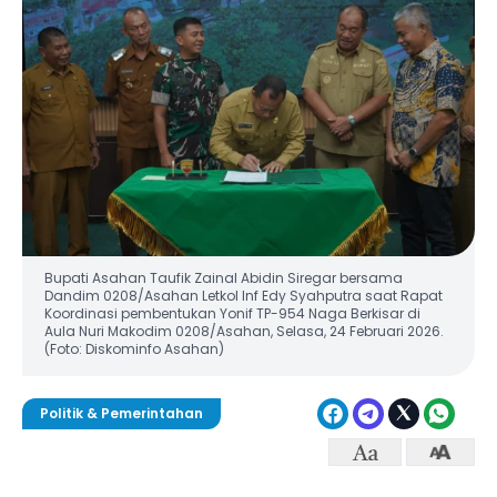
Bupati Asahan Taufik Zainal Abidin Siregar bersama
Dandim 0208/Asahan Letkol Inf Edy Syahputra saat Rapat
Koordinasi pembentukan Yonif TP-954 Naga Berkisar di
Aula Nuri Makodim 0208/Asahan, Selasa, 24 Februari 2026.
(Foto: Diskominfo Asahan)
Politik & Pemerintahan