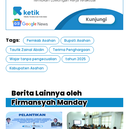
Tags:
Pemkab Asahan
Bupati Asahan
Taufik Zainal Abidin
Terima Penghargaan
Wajar tanpa pengecualian
tahun 2025
Kabupaten Asahan
Berita Lainnya oleh
Firmansyah Manday