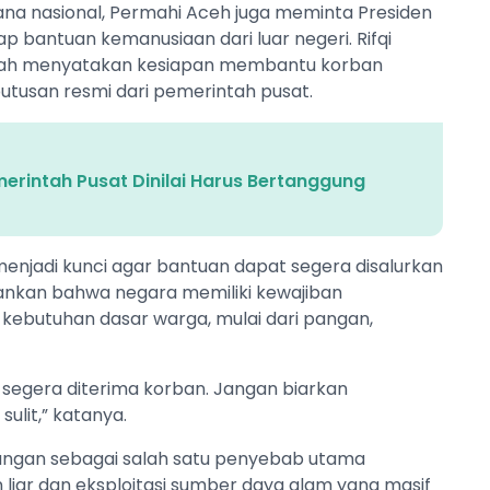
na nasional, Permahi Aceh juga meminta Presiden
bantuan kemanusiaan dari luar negeri. Rifqi
telah menyatakan kesiapan membantu korban
utusan resmi dari pemerintah pusat.
merintah Pusat Dinilai Harus Bertanggung
njadi kunci agar bantuan dapat segera disalurkan
nkan bahwa negara memiliki kewajiban
kebutuhan dasar warga, mulai dari pangan,
 segera diterima korban. Jangan biarkan
ulit,” katanya.
gkungan sebagai salah satu penyebab utama
liar dan eksploitasi sumber daya alam yang masif