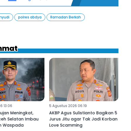
hyudi
polres abdya
Ramadan Berkah
ahmat
6 13:06
5 Agustus 2026 06:19
Hujan Meningkat,
AKBP Agus Sulistianto Bagikan 5
ceh Selatan Imbau
Jurus Jitu agar Tak Jadi Korban
ih Waspada
Love Scamming