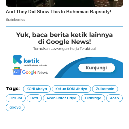
Tags:
KONI Abdya
Ketua KONI Abdya
Zulkarnain
Om Jol
Ukra
Aceh Barat Daya
Olahraga
Aceh
abdya