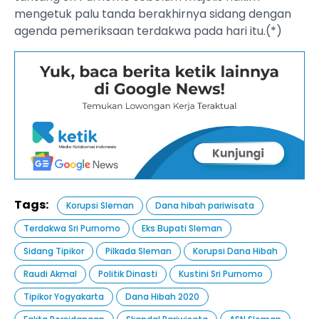
mengetuk palu tanda berakhirnya sidang dengan
agenda pemeriksaan terdakwa pada hari itu.(*)
Tags:
Korupsi Sleman
Dana hibah pariwisata
Terdakwa Sri Purnomo
Eks Bupati Sleman
Sidang Tipikor
Pilkada Sleman
Korupsi Dana Hibah
Raudi Akmal
Politik Dinasti
Kustini Sri Purnomo
Tipikor Yogyakarta
Dana Hibah 2020