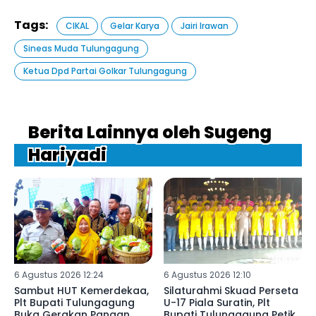
Tags:
CIKAL
Gelar Karya
Jairi Irawan
Sineas Muda Tulungagung
Ketua Dpd Partai Golkar Tulungagung
Berita Lainnya oleh Sugeng
Hariyadi
6 Agustus 2026 12:24
6 Agustus 2026 12:10
Sambut HUT Kemerdekaa,
Silaturahmi Skuad Perseta
Plt Bupati Tulungagung
U-17 Piala Suratin, Plt
Buka Gerakan Pangan
Bupati Tulungagung Petik