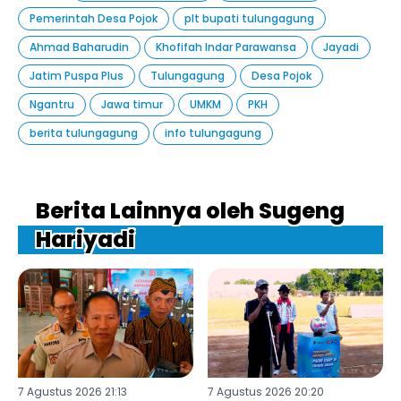
Pemerintah Desa Pojok
plt bupati tulungagung
Ahmad Baharudin
Khofifah Indar Parawansa
Jayadi
Jatim Puspa Plus
Tulungagung
Desa Pojok
Ngantru
Jawa timur
UMKM
PKH
berita tulungagung
info tulungagung
Berita Lainnya oleh Sugeng
Hariyadi
7 Agustus 2026 21:13
7 Agustus 2026 20:20