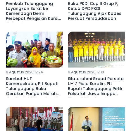
Pemkab Tulungagung
Buka PKDI Cup II Grup F,
Layangkan Surat ke
Ketua DPC PKDI
Kemendagri Demi
Tulungagung Ajak Kades
Percepat Pengisian Kursi
Perkuat Persaudaraan
Eselon II
6 Agustus 2026 12:24
6 Agustus 2026 12:10
Sambut HUT
Silaturahmi Skuad Perseta
Kemerdekaan, Plt Bupati
U-17 Piala Suratin, Plt
Tulungagung Buka
Bupati Tulungagung Petik
Gerakan Pangan Murah
Falsafah Jawa hingga
dan Produk Unggulan di
Filosofi 'MacGyver'
Desa Wonorejo