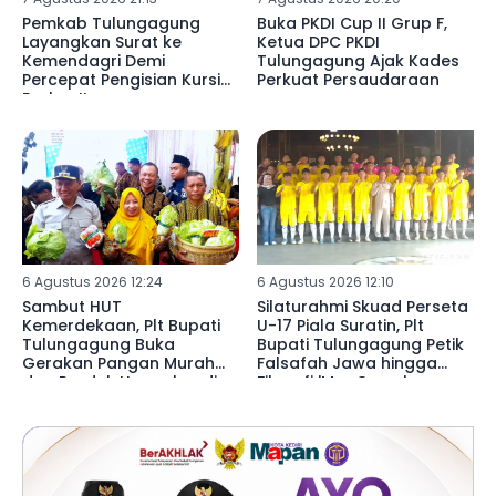
Pemkab Tulungagung
Buka PKDI Cup II Grup F,
Layangkan Surat ke
Ketua DPC PKDI
Kemendagri Demi
Tulungagung Ajak Kades
Percepat Pengisian Kursi
Perkuat Persaudaraan
Eselon II
6 Agustus 2026 12:24
6 Agustus 2026 12:10
Sambut HUT
Silaturahmi Skuad Perseta
Kemerdekaan, Plt Bupati
U-17 Piala Suratin, Plt
Tulungagung Buka
Bupati Tulungagung Petik
Gerakan Pangan Murah
Falsafah Jawa hingga
dan Produk Unggulan di
Filosofi 'MacGyver'
Desa Wonorejo