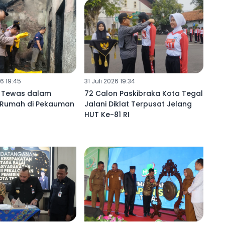
6 19:45
31 Juli 2026 19:34
 Tewas dalam
72 Calon Paskibraka Kota Tegal
 Rumah di Pekauman
Jalani Diklat Terpusat Jelang
l
HUT Ke-81 RI