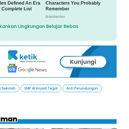
Tekankan Lingkungan Belajar Bebas
k Sekolah
SMP Al Irsyad Tegal
Anti Perundungan
erman