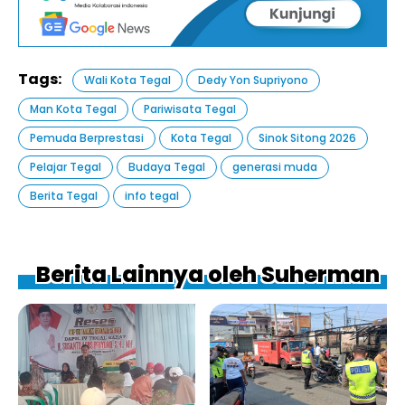
Tags:
Wali Kota Tegal
Dedy Yon Supriyono
Man Kota Tegal
Pariwisata Tegal
Pemuda Berprestasi
Kota Tegal
Sinok Sitong 2026
Pelajar Tegal
Budaya Tegal
generasi muda
Berita Tegal
info tegal
Berita Lainnya oleh Suherman