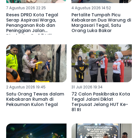
7 Agustus 2026 22:25
4 Agustus 2026 14:52
Reses DPRD Kota Tegal
Pertalite Tumpah Picu
Serap Aspirasi Warga,
Kebakaran Dua Warung di
Penanganan Rob dan
Margasari Tegal, Satu
Peninggian Jalan
Orang Luka Bakar
Digelontor Rp4,7 Miliar
2 Agustus 2026 19:45
31 Juli 2026 19:34
Satu Orang Tewas dalam
72 Calon Paskibraka Kota
Kebakaran Rumah di
Tegal Jalani Diklat
Pekauman Kulon Tegal
Terpusat Jelang HUT Ke-
81 RI