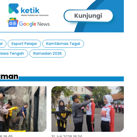
al
Esport Pelajar
Kamtibmas Tegal
 Jawa Tengah
Ramadan 2026
erman
6 19:45
31 Juli 2026 19:34