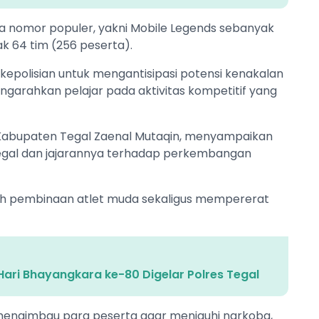
 nomor populer, yakni Mobile Legends sebanyak
ak 64 tim (256 peserta).
f kepolisian untuk mengantisipasi potensi kenakalan
arahkan pelajar pada aktivitas kompetitif yang
) Kabupaten Tegal Zaenal Mutaqin, menyampaikan
Tegal dan jajarannya terhadap perkembangan
ah pembinaan atlet muda sekaligus mempererat
 Hari Bhayangkara ke-80 Digelar Polres Tegal
al mengimbau para peserta agar menjauhi narkoba,