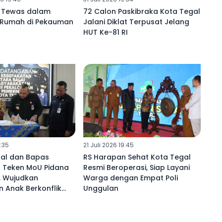
 Tewas dalam
72 Calon Paskibraka Kota Tegal
 Rumah di Pekauman
Jalani Diklat Terpusat Jelang
l
HUT Ke-81 RI
3:35
21 Juli 2026 19:45
al dan Bapas
RS Harapan Sehat Kota Tegal
 Teken MoU Pidana
Resmi Beroperasi, Siap Layani
l, Wujudkan
Warga dengan Empat Poli
 Anak Berkonflik
Unggulan
h Humanis