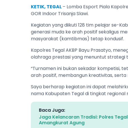
KETIK, TEGAL
– Lomba Esport Piala Kapolre
GOR Indoor Trisanja Slawi.
Kegiatan yang diikuti 128 tim pelajar se-K
generasi muda ke arah positif sekaligus m
masyarakat (kamtibmas) tetap kondusif.
Kapolres Tegal AKBP Bayu Prasatyo, mene
olahraga prestasi yang menuntut strategi tim
“Turnamen ini bukan sekadar kompetisi, t
arah positif, membangun kreativitas, sert
Saya berharap kegiatan ini dapat melahi
nama Kabupaten Tegal di tingkat regional m
Baca Juga:
Jaga Kelancaran Tradisi: Polres Teg
Amangkurat Agung