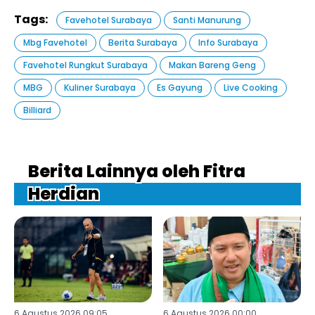
Tags:
Favehotel Surabaya
Santi Manurung
Mbg Favehotel
Berita Surabaya
Info Surabaya
Favehotel Rungkut Surabaya
Makan Bareng Geng
MBG
Kuliner Surabaya
Es Gayung
Live Cooking
Billiard
Berita Lainnya oleh Fitra
Herdian
6 Agustus 2026 09:05
6 Agustus 2026 00:00