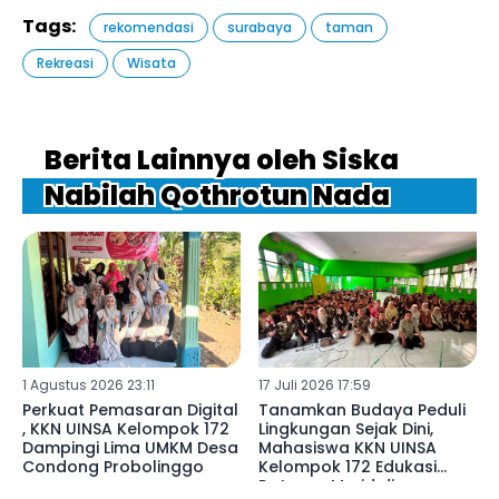
Tags:
rekomendasi
surabaya
taman
Rekreasi
Wisata
Berita Lainnya oleh Siska
Nabilah Qothrotun Nada
1 Agustus 2026 23:11
17 Juli 2026 17:59
Perkuat Pemasaran Digital
Tanamkan Budaya Peduli
, KKN UINSA Kelompok 172
Lingkungan Sejak Dini,
Dampingi Lima UMKM Desa
Mahasiswa KKN UINSA
Condong Probolinggo
Kelompok 172 Edukasi
Ratusan Murid di