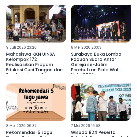
Probolinggo
9 Juli 2026 23:20
8 Mei 2026 20:03
Mahasiswa KKN UINSA
Surabaya Buka Lomba
Kelompok 172
Paduan Suara Antar
Realisasikan Progam
Gereja se-Jatim
Edukasi Cuci Tangan dan
Perebutkan Piala Wali
Pendampingan Posyandu,
Kota 2026
Wujudkan Generasi Sehat
di Desa Condong
8 Mei 2026 06:37
7 Mei 2026 16:58
Rekomendasi 5 Lagu
Wisuda 824 Peserta