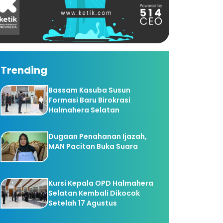
Trending
Bassam Kasuba Susun
Formasi Baru Birokrasi
Halmahera Selatan
Dugaan Penahanan Ijazah,
MAN Pacitan Buka Suara
Kursi Kepala OPD Halmahera
Selatan Kembali Dikocok
Setelah 17 Agustus
latih Petrokimia Alessandro Lodi, eksesif memberikan instruksi da