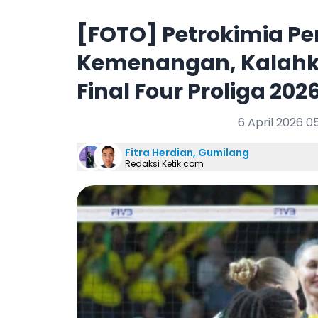
[FOTO] Petrokimia P
Kemenangan, Kalahkam
Final Four Proliga 202
6 April 2026 0
Fitra Herdian, Gumilang
Redaksi Ketik.com