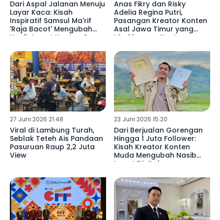
Dari Aspal Jalanan Menuju
Anas Fikry dan Risky
Layar Kaca: Kisah
Adelia Regina Putri,
Inspiratif Samsul Ma'rif
Pasangan Kreator Konten
'Raja Bacot' Mengubah
Asal Jawa Timur yang
Nasib Lewat Konten Game
Viral karena Konten
Keluarga Autentik dan
Aksi Sosial Nyata
27 Juni 2026 21:48
23 Juni 2026 15:20
Viral di Lambung Turah,
Dari Berjualan Gorengan
Seblak Teteh Ais Pandaan
Hingga 1 Juta Follower:
Pasuruan Raup 2,2 Juta
Kisah Kreator Konten
View
Muda Mengubah Nasib
Lewat Digital