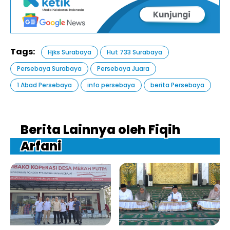
Tags:
Hjks Surabaya
Hut 733 Surabaya
Persebaya Surabaya
Persebaya Juara
1 Abad Persebaya
info persebaya
berita Persebaya
Berita Lainnya oleh Fiqih
Arfani