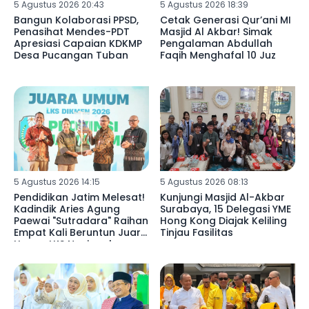
5 Agustus 2026 20:43
5 Agustus 2026 18:39
Bangun Kolaborasi PPSD,
Cetak Generasi Qur’ani MI
Penasihat Mendes-PDT
Masjid Al Akbar! Simak
Apresiasi Capaian KDKMP
Pengalaman Abdullah
Desa Pucangan Tuban
Faqih Menghafal 10 Juz
5 Agustus 2026 14:15
5 Agustus 2026 08:13
Pendidikan Jatim Melesat!
Kunjungi Masjid Al-Akbar
Kadindik Aries Agung
Surabaya, 15 Delegasi YME
Paewai "Sutradara" Raihan
Hong Kong Diajak Keliling
Empat Kali Beruntun Juara
Tinjau Fasilitas
Umum LKS Nasional