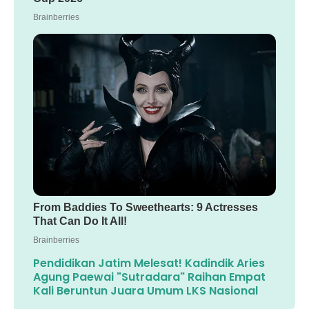
Pendidikan Jatim Melesat! Kadindik Aries
Agung Paewai "Sutradara" Raihan Empat
Kali Beruntun Juara Umum LKS Nasional