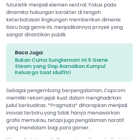
futuristik menjadi elemen sentral. Fokus pada
dinamika hubungan karakter di tengah
keterbatasan lingkungan memberikan dimensi
baru bagi genre ini, menjadikannya proyek yang
sangat dinantikan publik.
Baca Juga:
Bukan Cuma Sungkeman! Ini 5 Game
Steam yang Siap Ramaikan Kumpul
Keluarga Saat Idulfitri
Sebagai pengembang berpengalaman, Capcom
memiliki rekam jejak kuat dalam menghadirkan
judul berkualitas. *Pragmata* diharapkan menjadi
inovasi terbaru yang tidak hanya menawarkan
grafis memukau, tetapi juga pengalaman naratif
yang mendalam bagi para gamer.