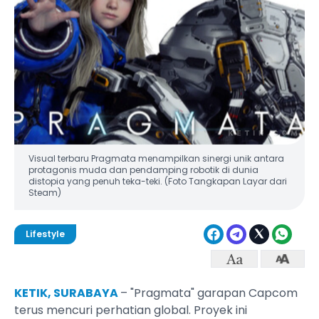
Visual terbaru Pragmata menampilkan sinergi unik antara
protagonis muda dan pendamping robotik di dunia
distopia yang penuh teka-teki. (Foto Tangkapan Layar dari
Steam)
Lifestyle
KETIK, SURABAYA
– "Pragmata" garapan Capcom
terus mencuri perhatian global. Proyek ini