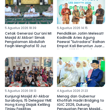
5 Agustus 2026 18:39
5 Agustus 2026 14:15
Cetak Generasi Qur’ani MI
Pendidikan Jatim Melesat!
Masjid Al Akbar! Simak
Kadindik Aries Agung
Pengalaman Abdullah
Paewai "Sutradara" Raihan
Faqih Menghafal 10 Juz
Empat Kali Beruntun Juara
Umum LKS Nasional
5 Agustus 2026 08:13
4 Agustus 2026 21:23
Kunjungi Masjid Al-Akbar
Menag dan Gubernur
Surabaya, 15 Delegasi YME
Khofifah Hadiri Bridging to
Hong Kong Diajak Keliling
IGIC 2026, Dukung
Tinjau Fasilitas
Penguatan Peran Masjid