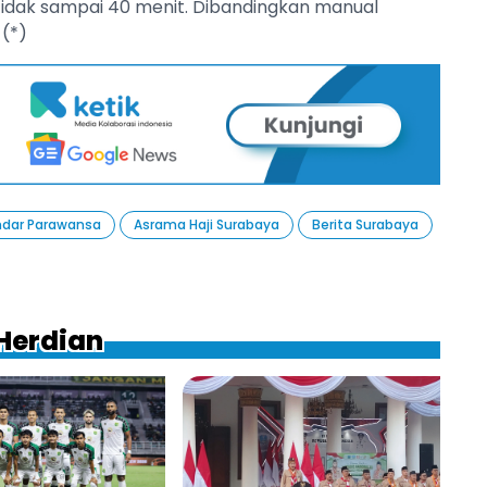
 tidak sampai 40 menit. Dibandingkan manual
 (*)
Indar Parawansa
Asrama Haji Surabaya
Berita Surabaya
 Herdian