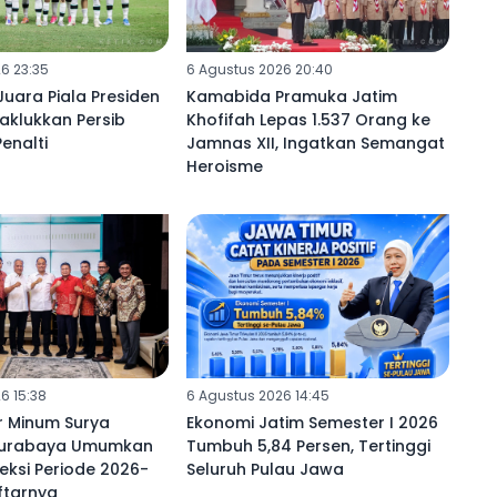
6 23:35
6 Agustus 2026 20:40
uara Piala Presiden
Kamabida Pramuka Jatim
Taklukkan Persib
Khofifah Lepas 1.537 Orang ke
enalti
Jamnas XII, Ingatkan Semangat
Heroisme
6 15:38
6 Agustus 2026 14:45
r Minum Surya
Ekonomi Jatim Semester I 2026
urabaya Umumkan
Tumbuh 5,84 Persen, Tertinggi
eksi Periode 2026-
Seluruh Pulau Jawa
aftarnya