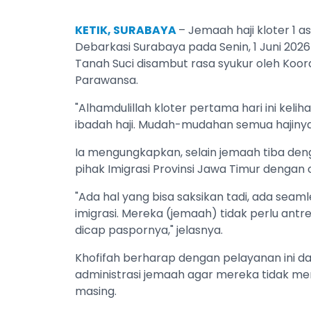
KETIK, SURABAYA
– Jemaah haji kloter 1 a
Debarkasi Surabaya pada Senin, 1 Juni 2026
Tanah Suci disambut rasa syukur oleh Koord
Parawansa.
"Alhamdulillah kloter pertama hari ini kel
ibadah haji. Mudah-mudahan semua hajiny
Ia mengungkapkan, selain jemaah tiba den
pihak Imigrasi Provinsi Jawa Timur dengan
"Ada hal yang bisa saksikan tadi, ada seamle
imigrasi. Mereka (jemaah) tidak perlu antre.
dicap paspornya," jelasnya.
Khofifah berharap dengan pelayanan ini
administrasi jemaah agar mereka tidak me
masing.