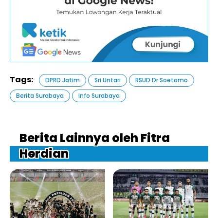
Tags:
DPRD Jatim
Sri Untari
RSUD Dr Soetomo
Berita Surabaya
Info Surabaya
Berita Lainnya oleh Fitra
Herdian