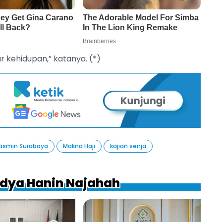
r kehidupan,” katanya. (*)
Yasmin Surabaya
Makna Haji
kajian senja
lidya Hanin Najahah