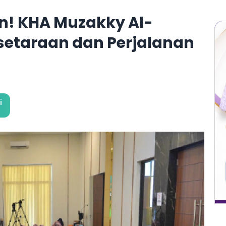
in! KHA Muzakky Al-
esetaraan dan Perjalanan
i