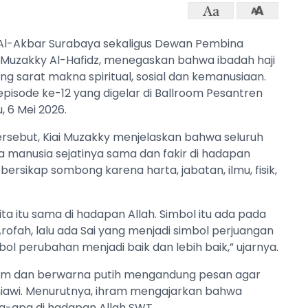
 Al-Akbar Surabaya sekaligus Dewan Pembina
A. Muzakky Al-Hafidz, menegaskan bahwa ibadah haji
 sarat makna spiritual, sosial dan kemanusiaan.
episode ke-12 yang digelar di Ballroom Pesantren
 6 Mei 2026.
tersebut, Kiai Muzakky menjelaskan bahwa seluruh
a manusia sejatinya sama dan fakir di hadapan
bersikap sombong karena harta, jabatan, ilmu, fisik,
ta itu sama di hadapan Allah. Simbol itu ada pada
rofah, lalu ada Sai yang menjadi simbol perjuangan
bol perubahan menjadi baik dan lebih baik,” ujarnya.
gam dan berwarna putih mengandung pesan agar
niawi. Menurutnya, ihram mengajarkan bahwa
pa-apa di hadapan Allah SWT.