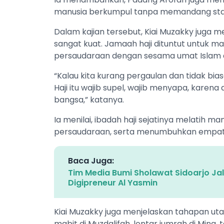
manusia berkumpul tanpa memandang stat
Dalam kajian tersebut, Kiai Muzakky juga 
sangat kuat. Jamaah haji dituntut untuk 
persaudaraan dengan sesama umat Islam d
“Kalau kita kurang pergaulan dan tidak bias
Haji itu wajib supel, wajib menyapa, karena
bangsa,” katanya.
Ia menilai, ibadah haji sejatinya melatih
persaudaraan, serta menumbuhkan empat
Baca Juga:
Tim Media Bumi Sholawat Sidoarjo Jal
Digipreneur Al Yasmin
Kiai Muzakky juga menjelaskan tahapan utam
mabit di Muzdalifah, lontar jumrah di Mina, ta