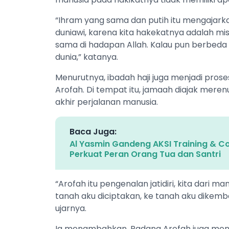
“Ihram yang sama dan putih itu mengajark
duniawi, karena kita hakekatnya adalah misk
sama di hadapan Allah. Kalau pun berbeda se
dunia,” katanya.
Menurutnya, ibadah haji juga menjadi proses
Arofah. Di tempat itu, jamaah diajak meren
akhir perjalanan manusia.
Baca Juga:
Al Yasmin Gandeng AKSI Training & Co
Perkuat Peran Orang Tua dan Santri
“Arofah itu pengenalan jatidiri, kita dari m
tanah aku diciptakan, ke tanah aku dikemba
ujarnya.
Ia menambahkan, Padang Arofah juga menja