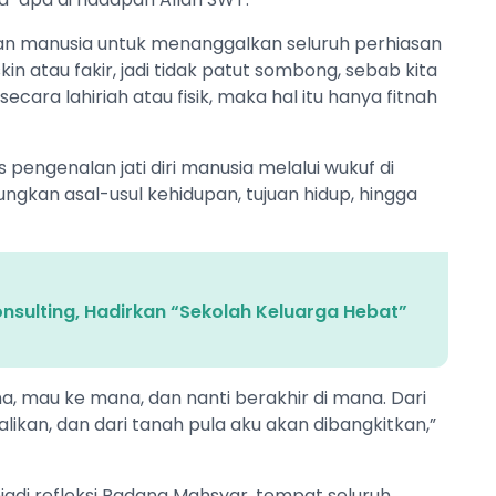
an manusia untuk menanggalkan seluruh perhiasan
in atau fakir, jadi tidak patut sombong, sebab kita
cara lahiriah atau fisik, maka hal itu hanya fitnah
 pengenalan jati diri manusia melalui wukuf di
ungkan asal-usul kehidupan, tujuan hidup, hingga
nsulting, Hadirkan “Sekolah Keluarga Hebat”
ana, mau ke mana, dan nanti berakhir di mana. Dari
likan, dan dari tanah pula aku akan dibangkitkan,”
di refleksi Padang Mahsyar, tempat seluruh