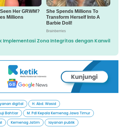
k Implementasi Zona Integritas dengan Kanwil
anan digital
H. Abd. Wasid
uji Bahtiar
M. PdI Kepala Kemenag Jawa Timur
al
Kemenag Jatim
layanan publik