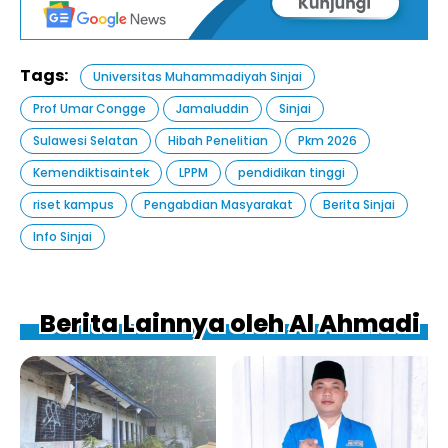
Tags:
Universitas Muhammadiyah Sinjai
Prof Umar Congge
Jamaluddin
Sinjai
Sulawesi Selatan
Hibah Penelitian
Pkm 2026
Kemendiktisaintek
LPPM
pendidikan tinggi
riset kampus
Pengabdian Masyarakat
Berita Sinjai
Info Sinjai
Berita Lainnya oleh Al Ahmadi