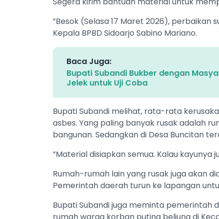
Segera kirim bantuan material untuk memp
”Besok (Selasa 17 Maret 2026), perbaikan s
Kepala BPBD Sidoarjo Sabino Mariano.
Baca Juga:
Bupati Subandi Bukber dengan Masyara
Jelek untuk Uji Coba
Bupati Subandi melihat, rata-rata kerusa
asbes. Yang paling banyak rusak adalah 
bangunan. Sedangkan di Desa Buncitan ter
”Material disiapkan semua. Kalau kayunya jug
Rumah-rumah lain yang rusak juga akan did
Pemerintah daerah turun ke lapangan u
Bupati Subandi juga meminta pemerintah 
rumah warga korban puting beliung di Keca