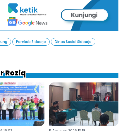
iung
Pemkab Sidoarjo
Dinas Sosial Sidoarjo
r Roziq
6 15:02
5 Agustus 2026 13:18