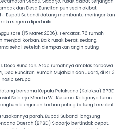
ecamatan Sedati, Sidoarjo, rusak akibat terjangan
Tambak dan Desa Buncitan pun sedih akibat
ah. Bupati Subandi datang membantu meringankan
reka segera diperbaiki.
nggu sore (15 Maret 2026). Tercatat, 76 rumah
menjadi korban. Baik rusak berat, sedang,
ama sekali setelah diempaskan angin puting
/R I, Desa Buncitan. Atap rumahnya amblas terbawa
I, Dea Buncitan. Rumah Mujahidin dan Juarti, di RT 3
nasib serupa.
i datang bersama Kepala Pelaksana (Kalaksa) BPBD
osial Sidoarjo Mharta W. Kusuma. Ketiganya turun
enghuni bangunan korban puting beliung tersebut.
erusakannya parah. Bupati Subandi langsung
cana Daerah (BPBD) Sidoarjo bertindak cepat.