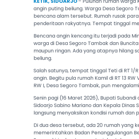
KETIK, SIDOARJO
– Puluhan rumah warga K
angin puting beliung. Warga Desa Segoro 
bencana alam tersebut. Rumah rusak par
penderitaan rakyatnya. Tempat tinggal me
Bencana angin kencang itu terjadi pada Mi
warga di Desa Segoro Tambak dan Buncitan 
maupun ringan. Ada yang atapnya hilang s
beliung.
Salah satunya, tempat tinggal Teti di RT 1
angin. Begitu pula rumah Kamil di RT 13 RW V
RW I, Desa Segoro Tambak, pun mengalami 
Senin pagi (16 Maret 2026), Bupati Suband
Sidoarjo Sabino Mariano dan Kepala Dinas S
langsung menyaksikan kondisi rumah dan p
Di dua desa tersebut, ada 20 rumah yang k
memerintahkan Badan Penanggulangan Ben