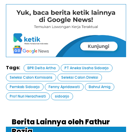
Tags:
BPR Delta Artha
PT Aneka Usaha Sidoarjo
Seleksi Calon Komisaris
Seleksi Calon Direksi
Pemkab Sidoarjo
Fenny Apridawati
Bahrul Amig
Prof Nuri Herachwati
sidoarjo
Berita Lainnya oleh Fathur
Roziq