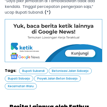
”Saya pikir jembatan di Tambaksawah tidak ada
kendala. Tinggal percepatan pengerjaan saja,”
ucap Bupati Subandi.
(*)
Tags:
Bupati Subandi
Betonisasi Jalan Sidoarjo
Bupati Sidoarjo
Proyek Jalan Beton Sidoarjo
Kecamatan Waru
Berita Lainnya oleh Fathur