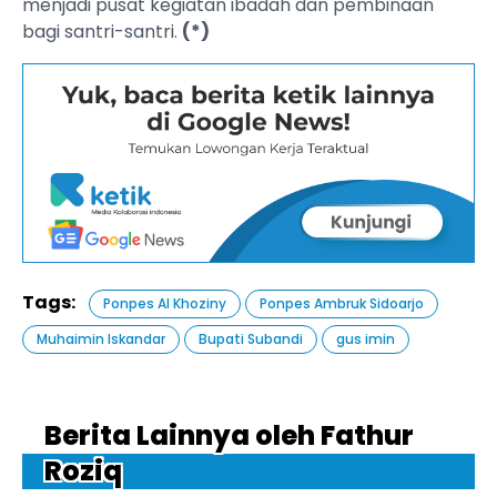
menjadi pusat kegiatan ibadah dan pembinaan
bagi santri-santri.
(*)
Tags:
Ponpes Al Khoziny
Ponpes Ambruk Sidoarjo
Muhaimin Iskandar
Bupati Subandi
gus imin
Berita Lainnya oleh Fathur
Roziq