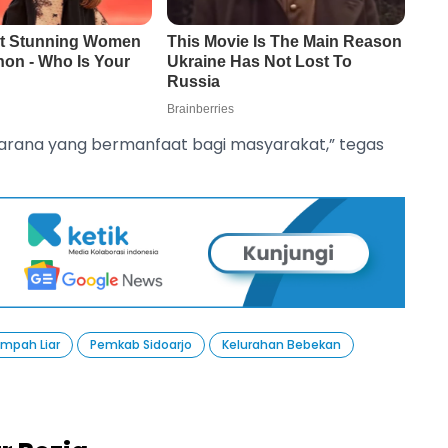
 sarana yang bermanfaat bagi masyarakat,” tegas
mpah Liar
Pemkab Sidoarjo
Kelurahan Bebekan