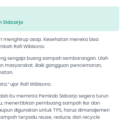
n Sidoarjo
ri menghirup asap. Kesehatan mereka bisa
mbah Rafi Wibisono.
ang sengaja buang sampah sembarangan. Ulah
kan masyarakat. Baik gangguan pencemaran,
hatan.
a,” ujar Rafi Wibisono.
ati itu meminta Pemkab Sidoarjo segera turun
itu, menertibkan pembuang sampah liar dan
aupun digunakan untuk TPS, harus dimanajemen
 sampah terpadu
reuse, reduce,
dan
recycle