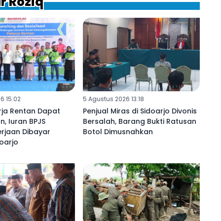
r Roziq
6 15:02
5 Agustus 2026 13:18
rja Rentan Dapat
Penjual Miras di Sidoarjo Divonis
n, Iuran BPJS
Bersalah, Barang Bukti Ratusan
rjaan Dibayar
Botol Dimusnahkan
oarjo