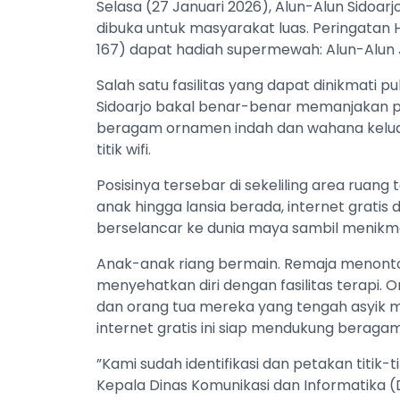
Selasa (27 Januari 2026), Alun-Alun Sido
dibuka untuk masyarakat luas. Peringatan 
167) dapat hadiah supermewah: Alun-Alun J
Salah satu fasilitas yang dapat dinikmati pub
Sidoarjo bakal benar-benar memanjakan p
beragam ornamen indah dan wahana keluarg
titik wifi.
Posisinya tersebar di sekeliling area ruang
anak hingga lansia berada, internet grati
berselancar ke dunia maya sambil menik
Anak-anak riang bermain. Remaja menonto
menyehatkan diri dengan fasilitas terapi.
dan orang tua mereka yang tengah asyik me
internet gratis ini siap mendukung beragam 
”Kami sudah identifikasi dan petakan titik-
Kepala Dinas Komunikasi dan Informatika (