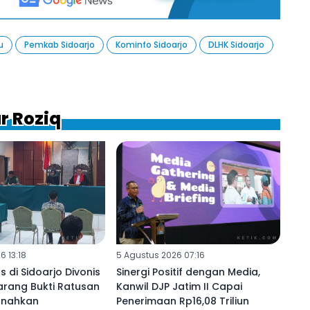
u
Pemkab Sidoarjo
Kominfo Sidoarjo
DLHK Sidoarjo
r Roziq
6 13:18
5 Agustus 2026 07:16
s di Sidoarjo Divonis
Sinergi Positif dengan Media,
arang Bukti Ratusan
Kanwil DJP Jatim II Capai
snahkan
Penerimaan Rp16,08 Triliun