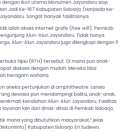
arjo dengan ikon utama Monumen Jayandaru siap
Hari Jadi Ke-167 Kabupaten Sidoarjo (Harjasda Ke-
ayandaru. Sangat banyak fasilitasnya.
lik ialah akses internet grafis (
free wifi
). Pemkab
engunjung Alun-Alun Jayandaru. Tidak hanya
a, Alun-Alun Jayandaru juga dilengkapi dengan 11
 terbuka hijau (RTH) tersebut. Di mana pun anak-
s dapat diakses dengan mudah. Mereka bisa
mati beragam wahana.
n aneka pertunjukan di
amphitheatre
. Lansia
 Orang dewasa pun mendampingi balita, anak-anak,
nikmati keindahan Alun-Alun Jayandaru. Fasilitas
layanan lain dari dinas-dinas di Pemkab Sidoarjo.
titik mana yang dibutuhkan masyarakat,” jelas
Diskominfo) Kabupaten Sidoarjo Eri Sudewo.